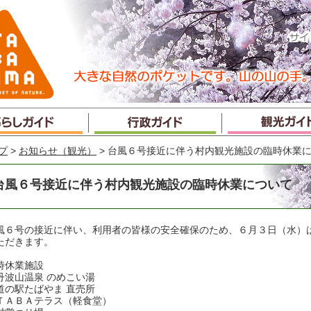
プ
>
お知らせ（観光）
> 台風６号接近に伴う村内観光施設の臨時休業
台風６号接近に伴う村内観光施設の臨時休業について
風６号の接近に伴い、利用者の皆様の安全確保のため、６月３日（水）
ただきます。
時休業施設
丹波山温泉 のめこい湯
道の駅たばやま 直売所
ＴＡＢＡテラス（軽食堂）