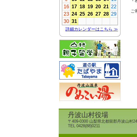
・
ご
丹波山村役場
〒409-0300 山梨県北都留郡丹波山村24
TEL 0428(88)0211