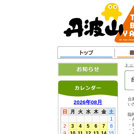
本
文
へ
ジ
ャ
ン
プ
トッ
台
い
臨
・
・
・