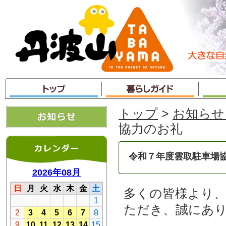
本
文
へ
ジ
ャ
ン
プ
トップ
>
お知らせ
協力のお礼
令和７年度雲取駐車場
多くの皆様より
ただき、誠にあ