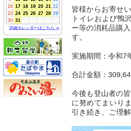
皆様からお寄せ
トイレおよび鴨
ー等の消耗品購
す。
実施期間：令和7年
合計金額：309,6
今後も登山者の
に努めてまいり
引き続き、ご理