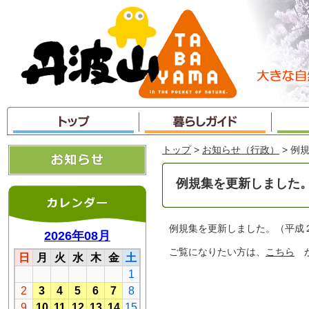
本
文
へ
ジ
ャ
ン
プ
トップ
>
お知らせ（行政）
> 例
例規集を更新しました
例規集を更新しました。（平成
ご覧になりたい方は、
こちら
か