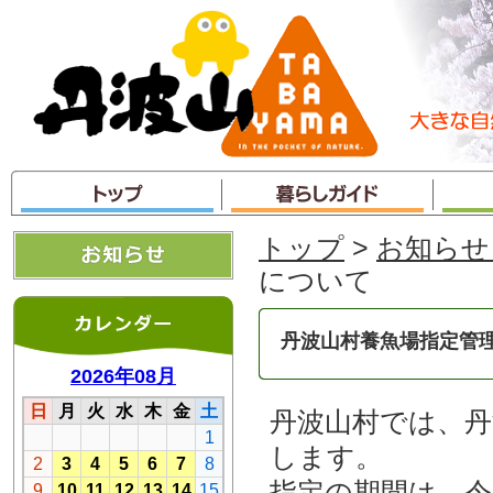
本
文
へ
ジ
ャ
ン
プ
トップ
>
お知らせ
について
丹波山村養魚場指定管
丹波山村では、丹
します。
指定の期間は、令