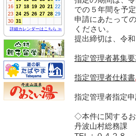
での５年間を予
申請にあたって
ください。
提出締切は、令和
指定管理者募集要
指定管理者仕様書
指定管理者指定
◇本件に関する
丹波山村総務課
TEL：０４２８