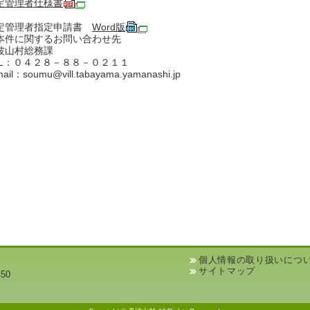
定管理者仕様書
定管理者指定申請書
Word版
本件に関するお問い合わせ先
波山村総務課
EL：０４２８－８８－０２１１
mail：soumu@vill.tabayama.yamanashi.jp
個人情報の取り扱いにつ
サイトマップ
50