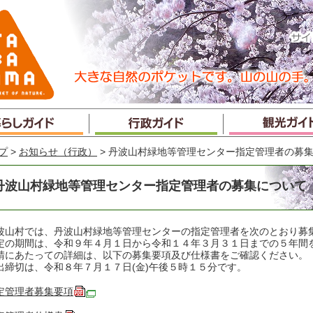
プ
>
お知らせ（行政）
> 丹波山村緑地等管理センター指定管理者の募
丹波山村緑地等管理センター指定管理者の募集について
波山村では、丹波山村緑地等管理センターの指定管理者を次のとおり募
定の期間は、令和９年４月１日から令和１４年３月３１日までの５年間
請にあたっての詳細は、以下の募集要項及び仕様書をご確認ください。
出締切は、令和８年７月１７日(金)午後５時１５分です。
定管理者募集要項