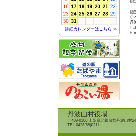
指
指
◇
丹
T
E-
丹波山村役場
〒409-0300 山梨県北都留郡丹波山村24
TEL 0428(88)0211