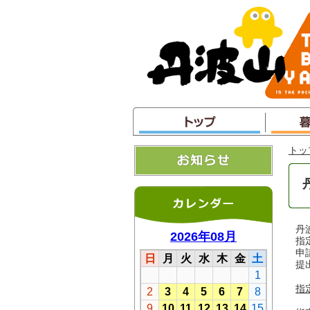
本
文
へ
ジ
ャ
ン
プ
トッ
丹
指
申
提
指