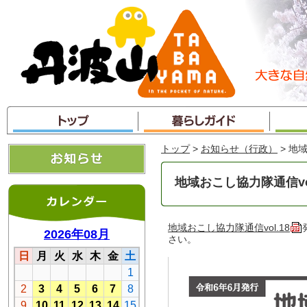
本
文
へ
ジ
ャ
ン
プ
トップ
>
お知らせ（行政）
> 地
地域おこし協力隊通信vol
地域おこし協力隊通信vol.18
さい。