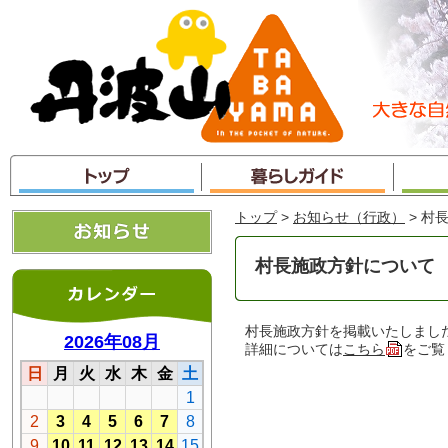
本
文
へ
ジ
ャ
ン
プ
トップ
>
お知らせ（行政）
> 村
村長施政方針について
村長施政方針を掲載いたしまし
詳細については
こちら
をご覧