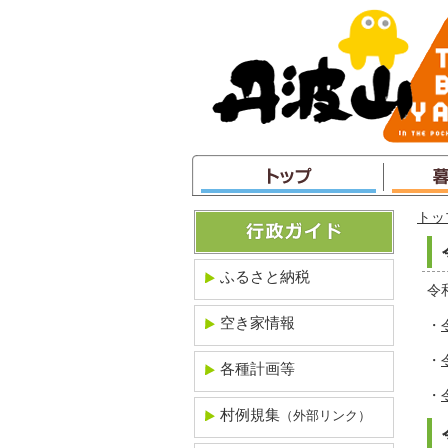
本
文
へ
ジ
ャ
ン
プ
トッ
ふるさと納税
令
空き家情報
・
・
各種計画等
・
村例規集
（外部リンク）